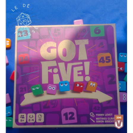
pour contrôler plus de villes que son
adversaire.
Présenté par
Bar Loufoque
,
Alex
,
Zephiriel
&
Sam
Twitter
@ledefausse
Instagram
Le Dé Faussé
Facebook
Le Dé Faussé