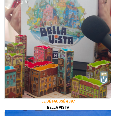
excuse, l'empire perse a décidé
d'envahir la Grèce. En 492 avant JC, les
forces perses ont attaqué la Grèce par
terre et par mer. Les Perses et les Grecs
se sont battus avec acharnement à
Marathon, Thermopyles et Salamis.
Contre les forces écrasantes de
l'empire perse, les Grecs ont utilisé des
tactiques supérieures et des "armes"
telles que les hoplites (infanterie
lourde) et les trirèmes. Les Grecs
avaient également d'excellents
dirigeants en temps de crise et finirent
par l'emporter sur les Perses.
300 : la terre et l’eau est un wargame
pour deux joueurs. Un joueur contrôle
les Grecs, rassemblés autour des
Athéniens, et l'autre contrôle les
LE DÉ FAUSSÉ #397
Perses, luttant pour l'hégémonie de la
Méditerranée orientale. À travers les
BELLA VISTA
cinq expéditions, chaque joueur lutte