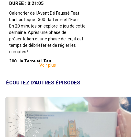
DURÉE : 0:21:05
Calendrier de l'Avent Dé Faussé Feat
bar Loufoque : 300 : la Terre et l’Eau !
En 20 minutes on explore le jeu de cette
semaine. Après une phase de
présentation et une phase de jeu, il est
temps de débriefer et de régler les
comptes !
300 : la Terre et l’Eau
Voir plus
Par Yasushi Nakaguro
Illustré par Antonio Stappaerts &
Nicolas Roblin
ÉCOUTEZ D'AUTRES ÉPISODES
Édité par Nuts! Publishing
Pour 2 joueuses
Pour 14 ans et +
Pour 30 à 45 minutes
Description : En 500 avant JC, l'Ionie
s'est rebellée contre le régime de la
Perse et la Grèce l'a soutenu. Avec
cette « ingérence étrangère » comme