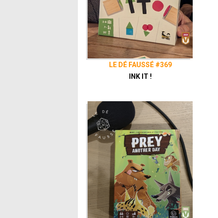
LE DÉ FAUSSÉ #369
INK IT !