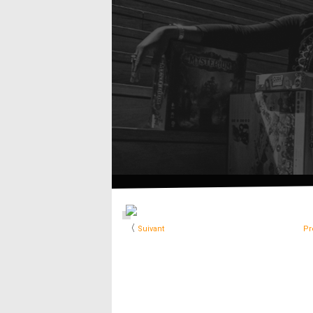
〈
Suivant
Pr