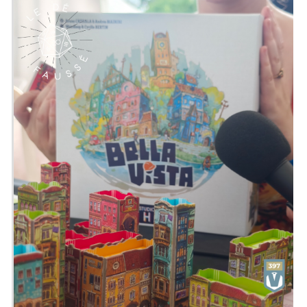
habitants de grandir et de prospérer à
leur guise. Un villageois pourrait vouloir
devenir frère. Un autre peut se sentir
ambitieux et aspirer à une carrière dans
la fonction publique. Un troisième
pourrait vouloir chercher sa chance
dans des pays lointains.
Emission présentée par
Alex
&
Bar
Loufoque
,&
Zephiriel
Générique par
Adrien Larouzée
Twitter
@ledefausse
Instagram
Le Dé Faussé
Facebook
Le Dé Faussé
Envie de nous soutenir ? Vous pouvez,
si vous le souhaitez, grâce au
Patreon
de notre collectif, le Vaisseau Hyper
Sensas !
patreon.com/vaisseauhypersensas
Découvrez également notre site