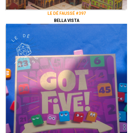
vaisseauhypersensas.fr
Rejoignez nous sur Discord!
LE DÉ FAUSSÉ #397
https://discord.gg/uGxNp6n
BELLA VISTA