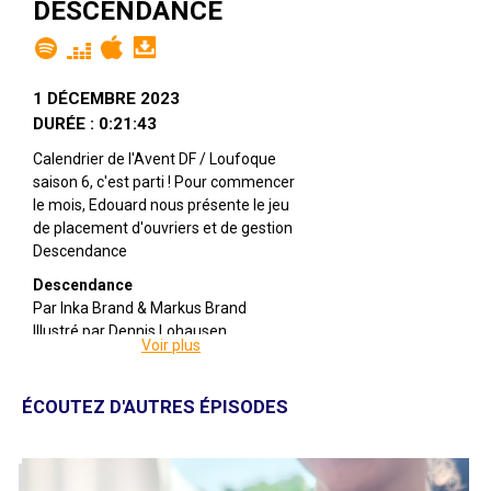
DESCENDANCE
1 DÉCEMBRE 2023
DURÉE : 0:21:43
Calendrier de l'Avent DF / Loufoque
saison 6, c'est parti ! Pour commencer
le mois, Edouard nous présente le jeu
de placement d'ouvriers et de gestion
Descendance
Descendance
Par Inka Brand & Markus Brand
Illustré par Dennis Lohausen
Voir plus
Édité par Gigamic
De 2 à 4 joueuses
Pour 12 ans et +
ÉCOUTEZ D'AUTRES ÉPISODES
Pour environ 75 minutes
Description : La vie au village est dure,
mais la vie ici permet aussi aux