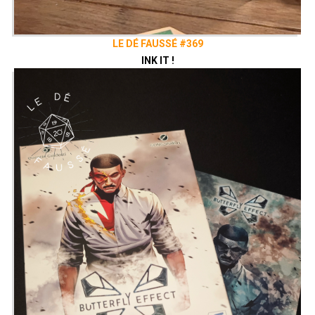
LE DÉ FAUSSÉ #369
INK IT !