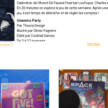
Calendrier de l'Avent Dé Faussé Feat bar Loufoque. Charles 
En 20 minutes on explore le jeu de cette semaine. Après un
jeu, il est temps de débriefer et de régler les comptes !
Unanimo Party
Par Theora Design
Illustré par Olivier Fagnère
Édité par Cocktail Games
De 3 à 12 joueuses
Voir plus
〉
écédent
Pour 10 ans et +
Pour 30 à 60 minutes
Description : Soyez unanimes… sur 6 mots !
Présenté par
Bar Loufoque
,
Alex
,
Zephiriel
&
Sam
Twitter
@ledefausse
Instagram
Le Dé Faussé
Facebook
Le Dé Faussé