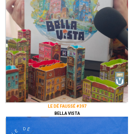
gagner la partie. Vous disposez de 2
Âges pour transformer votre monde en
un noyau énergétique de Rauha. Dans
l'Age 1, la végétation, le terrain et la
faune apparaîtront. Dans l'Ape 2, les
civilisations vont prospérer.
Emission présentée par
Alex
&
Zephiriel
Générique par
Adrien Larouzée
Twitter
@ledefausse
Instagram
Le Dé Faussé
Facebook
Le Dé Faussé
Envie de nous soutenir ? Vous pouvez,
si vous le souhaitez, grâce au
Patreon
de notre collectif, le Vaisseau Hyper
Sensas !
LE DÉ FAUSSÉ #397
patreon.com/vaisseauhypersensas
BELLA VISTA
Découvrez également notre site
vaisseauhypersensas.fr