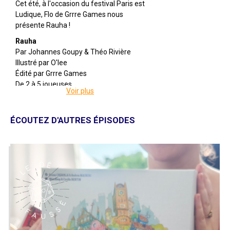
Cet été, à l'occasion du festival Paris est
Ludique, Flo de Grrre Games nous
présente Rauha !
Rauha
Par Johannes Goupy & Théo Rivière
Illustré par O'lee
Édité par Grrre Games
De 2 à 5 joueuses
Voir plus
Pour 10 ans et +
Pour environ 45 minutes
ÉCOUTEZ D'AUTRES ÉPISODES
Description : Après des millénaires de
stérilité, la vie a repris sur Rauha. En
tant que vénérable chaman, l'un de ses
cinq mondes vous a été confié. Vos
pouvoirs sont divins et vous permettent
de façonner l'environnement afin de
faire de ce monde un berceau d'énergie
vitale, gardien de la sérénité et de
l'harmonie pour les siècles à venir.
Obtenez le plus de points de victoire,
représentés par l'énergie vitale, pour