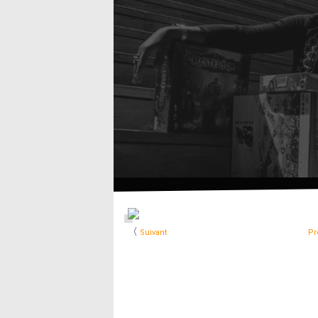
〈
Suivant
Pr