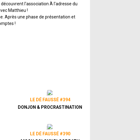
l découvrent l'association À l'adresse du
avec Matthieu !
ne. Après une phase de présentation et
comptes !
 basé sur la célèbre licence de jeu vidéo
ment, faites évoluer votre Cité en
bitants.
LE DÉ FAUSSÉ #394
DONJON & PROCRASTINATION
LE DÉ FAUSSÉ #390