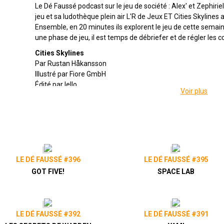
Le Dé Faussé podcast sur le jeu de société : Alex' et Zephirie
jeu et sa ludothèque plein air L'R de Jeux ET Cities Skylines 
Ensemble, en 20 minutes ils explorent le jeu de cette semai
une phase de jeu, il est temps de débriefer et de régler les 
Cities Skylines
Par Rustan Håkansson
Illustré par Fiore GmbH
Édité par Iello
Voir plus
De 1 à 4 joueuses
Pour 10 ans et +
Pour 60 à 120 minutes
Description : Cities Skylines est un jeu de plateau coopératif
du même nom ! Logement, commerce, industrie, ou environne
fonction de vos envies, mais sans oublier les attentes des ha
LE DÉ FAUSSÉ #396
LE DÉ FAUSSÉ #395
Présenté par
Alex
&
Zephiriel
&
Matthieu
GOT FIVE!
SPACE LAB
Twitter
@ledefausse
Instagram
Le Dé Faussé
Facebook
Le Dé Faussé
LE DÉ FAUSSÉ #392
LE DÉ FAUSSÉ #391