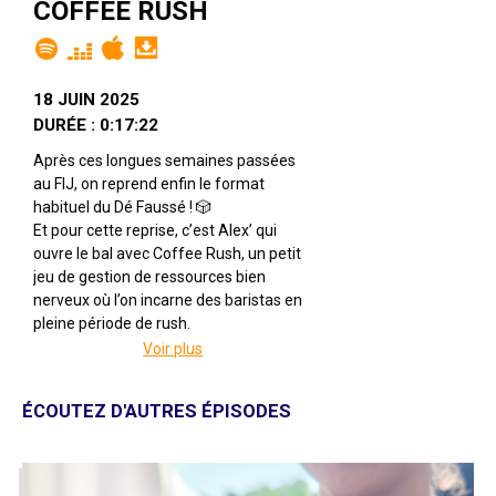
COFFEE RUSH
18 JUIN 2025
DURÉE : 0:17:22
Après ces longues semaines passées
au FIJ, on reprend enfin le format
habituel du Dé Faussé ! 🎲
Et pour cette reprise, c’est Alex’ qui
ouvre le bal avec Coffee Rush, un petit
jeu de gestion de ressources bien
nerveux où l’on incarne des baristas en
pleine période de rush.
Plus on valide de commandes, plus la
Voir plus
cadence s’accélère… jusqu’à être
submergé.es.
ÉCOUTEZ D'AUTRES ÉPISODES
Coffee Rush
Par Euijin Han
Illustré par Siwon Hwane