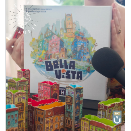
Édité par Korea Boardgames
De 2 à 4 joueuses
Pour 8 ans et +
Pour environ 30 minutes
Description : Une tasse de café est
certainement relaxante - pour le client.
Pour le café, cependant, les
commandes ont tendance à
s'accumuler pendant les heures de
pointe, et ce n'est pas différent
aujourd'hui chez Coffee Rush.
Dans Coffee Rush, c'est à votre tour de
gérer votre propre Coffee Shop et de
devenir, on l'espère pour vous, le
meilleur barista en traitant rapidement
les commandes de café et de boissons !
Emission présentée par
Alex
&
Zephiriel
Générique par
Adrien Larouzée
Twitter
@ledefausse
Instagram
Le Dé Faussé