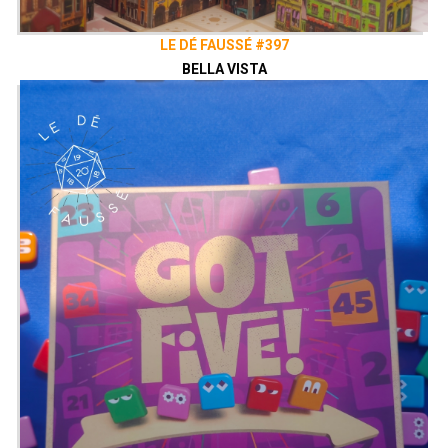
Facebook
Le Dé Faussé
Envie de nous soutenir ? Vous pouvez,
LE DÉ FAUSSÉ #397
si vous le souhaitez, grâce au
Patreon
BELLA VISTA
de notre collectif, le Vaisseau Hyper
Sensas !
patreon.com/vaisseauhypersensas
Découvrez également notre site
vaisseauhypersensas.fr
Rejoignez nous sur Discord!
https://discord.gg/uGxNp6n