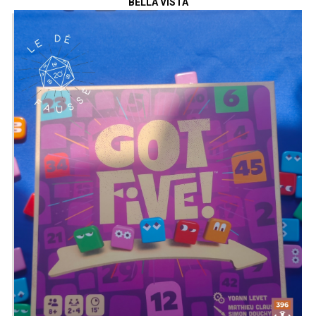
qui a construit le plus grand empire et
BELLA VISTA
qui a gagné le plus de points de victoire
à la fin du 10ème tour remporte la
partie.
Présenté par
Alex
&
Zephiriel
Twitter
@ledefausse
Instagram
Le Dé Faussé
Facebook
Le Dé Faussé