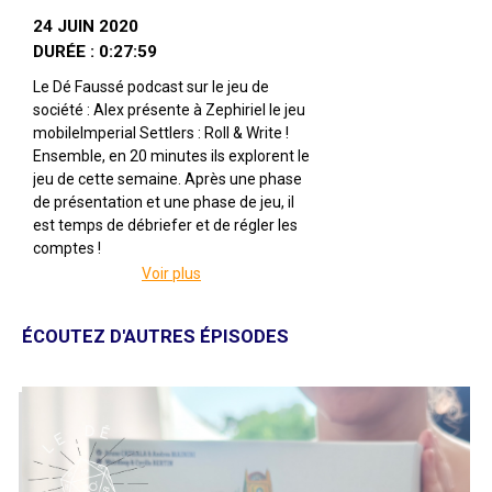
24 JUIN 2020
DURÉE : 0:27:59
Le Dé Faussé podcast sur le jeu de
société : Alex présente à Zephiriel le jeu
mobileImperial Settlers : Roll & Write !
Ensemble, en 20 minutes ils explorent le
jeu de cette semaine. Après une phase
de présentation et une phase de jeu, il
est temps de débriefer et de régler les
comptes !
Voir plus
Imperial Settlers : Roll & Write
(mobile)
Par Ignacy Trzewiczek
ÉCOUTEZ D'AUTRES ÉPISODES
Illustré par Grzegorz Bobrowski,
Tomasz Jedruszek, Rafał Szyma,
Roman Kucharski, Denis Martynets, Aga
Jakimiec, Maria Pekina
Édité par Portal
De 2 à 4 joueuses
Pour 10 ans et +