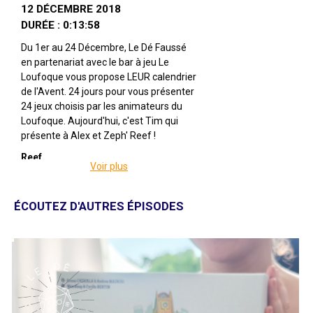
12 DÉCEMBRE 2018
DURÉE : 0:13:58
Du 1er au 24 Décembre, Le Dé Faussé
en partenariat avec le bar à jeu Le
Loufoque vous propose LEUR calendrier
de l'Avent. 24 jours pour vous présenter
24 jeux choisis par les animateurs du
Loufoque. Aujourd'hui, c'est Tim qui
présente à Alex et Zeph' Reef !
Reef
Voir plus
Par Emerson Matsuuchi
Illustré par Plan B Games
Édité par Asmodee
ÉCOUTEZ D'AUTRES ÉPISODES
De 2 à 4 joueuses
De 9 ans et
Présenté par
Alex
&
Zephiriel
Twitter |
@ledefausse