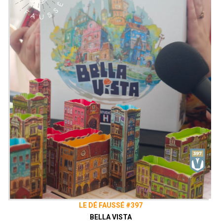
Instagram |
Le Loufoque
|
Le Dé Faussé
Facebook |
Le Loufoque
|
Le Dé Faussé
LE DÉ FAUSSÉ #397
BELLA VISTA