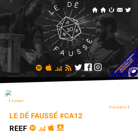
〈
Suivant
〉
Précédent
LE DÉ FAUSSÉ #CA12
REEF