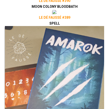
LE DÉ FAUSSÉ #390
MOON COLONY BLOODBATH
LE DÉ FAUSSÉ #389
SPELL