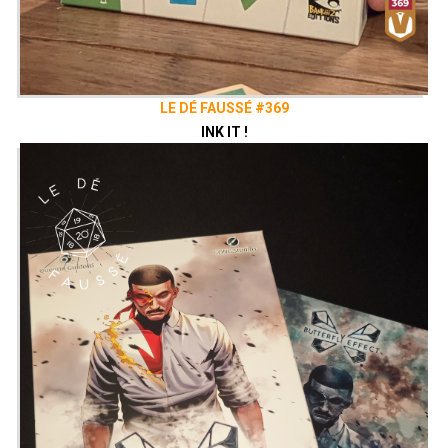
LE DÉ FAUSSÉ #369
INK IT !