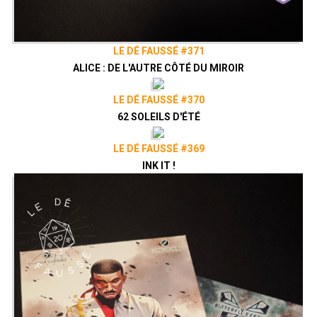
LE DÉ FAUSSÉ #371
ALICE : DE L'AUTRE CÔTÉ DU MIROIR
LE DÉ FAUSSÉ #370
62 SOLEILS D'ÉTÉ
LE DÉ FAUSSÉ #369
INK IT !