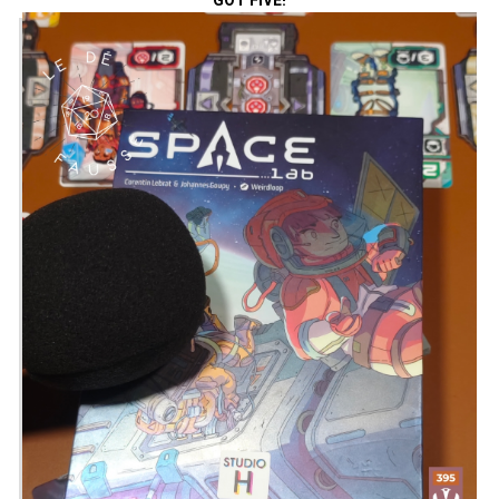
fantastique de Root !
Présenté par Julien ,
Alex
&
Zephiriel
Twitter
@ledefausse
Instagram
Le Dé Faussé
&
@loufoque_ludique
Facebook
Le Dé Faussé
&
Le Loufoque -
Comptoire Ludique