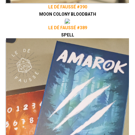
LE DÉ FAUSSÉ #390
MOON COLONY BLOODBATH
LE DÉ FAUSSÉ #389
SPELL