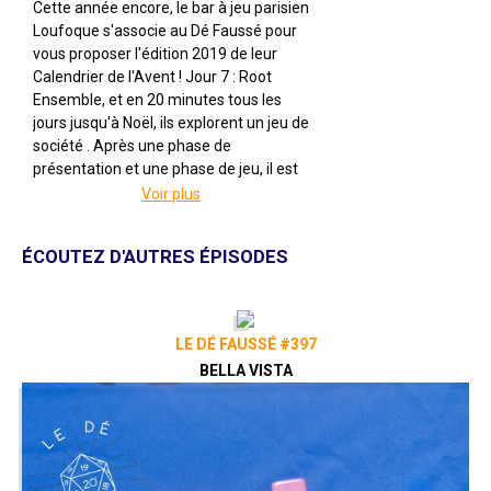
Cette année encore, le bar à jeu parisien
Loufoque s'associe au Dé Faussé pour
vous proposer l'édition 2019 de leur
Calendrier de l'Avent ! Jour 7 : Root
Ensemble, et en 20 minutes tous les
jours jusqu'à Noël, ils explorent un jeu de
société . Après une phase de
présentation et une phase de jeu, il est
temps de débriefer et de régler les
Voir plus
comptes !
Root
ÉCOUTEZ D'AUTRES ÉPISODES
Par Cole Wehrle
Illustré par Kyle Ferrin
Édité par Matagot
De 1 à 6 joueuses
LE DÉ FAUSSÉ #397
Pour 10 ans et +
BELLA VISTA
Pour environ 120 minutes
Description : Root est un jeu
asymétrique d'aventure et de guerre
dans lequel les joueurs se battent pour
le contrôle d'une vaste région sauvage.