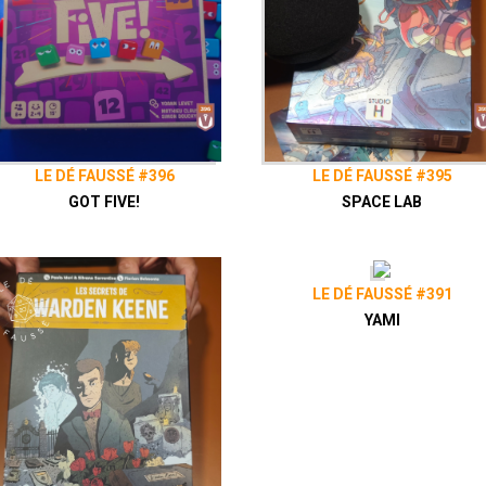
LE DÉ FAUSSÉ #396
LE DÉ FAUSSÉ #395
GOT FIVE!
SPACE LAB
LE DÉ FAUSSÉ #391
YAMI
Présenté par
Alex
&
Zephiriel