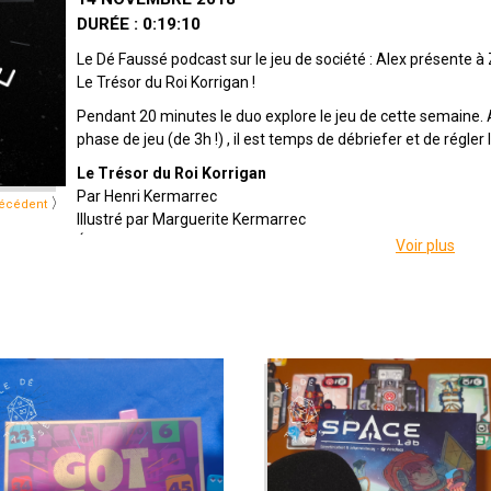
DURÉE : 0:19:10
Le Dé Faussé podcast sur le jeu de société : Alex présente à Z
Le Trésor du Roi Korrigan !
Pendant 20 minutes le duo explore le jeu de cette semaine.
phase de jeu (de 3h !) , il est temps de débriefer et de régler
Le Trésor du Roi Korrigan
Par Henri Kermarrec
〉
écédent
Illustré par Marguerite Kermarrec
Édité par Trop Mad
Voir plus
Distribué par Coop Breizh
De 1 à 5 joueuses
De 8 ans et