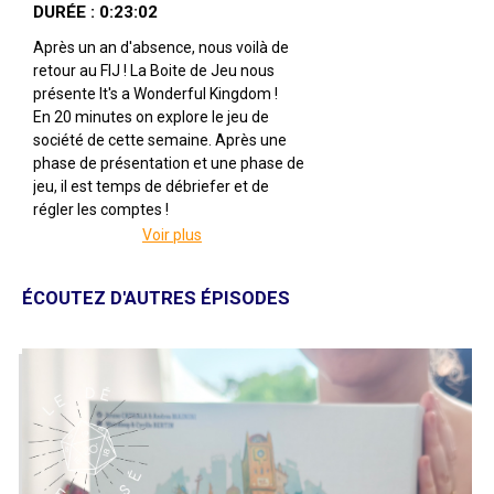
DURÉE : 0:23:02
Après un an d'absence, nous voilà de
retour au FIJ ! La Boite de Jeu nous
présente It's a Wonderful Kingdom !
En 20 minutes on explore le jeu de
société de cette semaine. Après une
phase de présentation et une phase de
jeu, il est temps de débriefer et de
régler les comptes !
Voir plus
It's a Wonderful Kingdom
Par Frédéric Guérard
Illustré par Anthony Wolff
ÉCOUTEZ D'AUTRES ÉPISODES
Édité par La Boite De Jeu & Origames
De 1 à 2 joueuses
Pour 14 ans et +
Pour 45 à 60 minutes
Description : Dans ce jeu de cartes pour
1 à 2 joueurs, les duchés de Valados et
de Téressie s’opposent pour l’accession
au trône. Piégez votre adversaire grâce