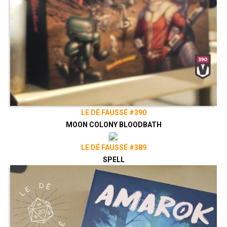
LE DÉ FAUSSÉ #390
MOON COLONY BLOODBATH
LE DÉ FAUSSÉ #389
SPELL