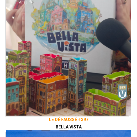
au système « Split & Trap » et obtenez
les meilleures cartes possibles pour
votre développement.
Alors que la Dynastie Gahelm, s’éteint,
les Duchés de Valados et Teressie
luttent pour le trône. Ils développent
leurs cités, conquièrent de nouvelles
terres, et préparent leur peuple. Mais
leurs ambitions les mènent à libérer
d'anciennes menaces...
Présenté par
Alex
,
Zephiriel
&
Sam
Twitter
@ledefausse
Instagram
Le Dé Faussé
Facebook
Le Dé Faussé
LE DÉ FAUSSÉ #397
BELLA VISTA