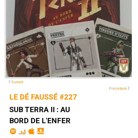
〈
Suivant
〉
Précédent
LE DÉ FAUSSÉ #227
SUB TERRA II : AU
BORD DE L'ENFER