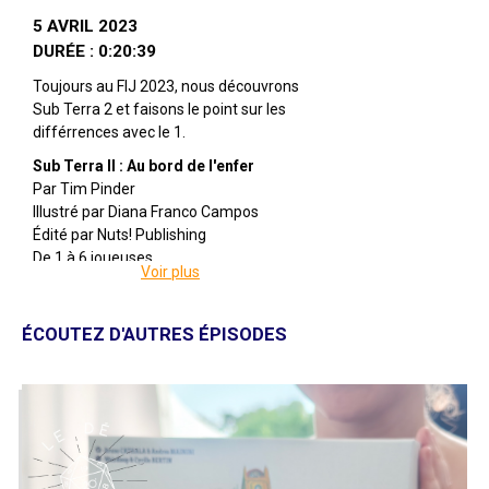
5 AVRIL 2023
DURÉE : 0:20:39
Toujours au FIJ 2023, nous découvrons
Sub Terra 2 et faisons le point sur les
différrences avec le 1.
Sub Terra II : Au bord de l'enfer
Par Tim Pinder
Illustré par Diana Franco Campos
Édité par Nuts! Publishing
De 1 à 6 joueuses
Voir plus
Pour 10 ans et +
Pour 60 à 120 minutes
ÉCOUTEZ D'AUTRES ÉPISODES
Description : Suite autonome du jeu
primé Sub Terra (2017), Inferno's Edge
propose aux joueurs de rejoindre une
dangereuse expédition dans un temple
volcanique, à la recherche d'un artefact
légendaire. Travaillez ensemble pour
trouver et déverrouiller le sanctuaire, en