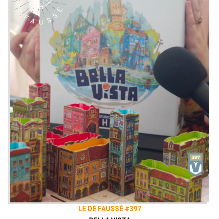
évitant les pièges mortels, la lave
brûlante et les gardiens implacables du
temple. Mais attention, la terre tremble
sous vos pieds et le temps vous
manque...
Présenté par
Alex
&
Zephiriel
Générique par
Adrien Larouzée
Twitter
@ledefausse
Instagram
Le Dé Faussé
Facebook
Le Dé Faussé
LE DÉ FAUSSÉ #397