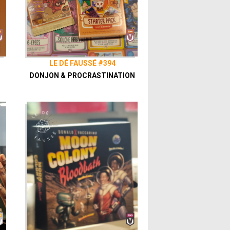
 grâce au
Patreon
de notre collectif, le
s
LE DÉ FAUSSÉ #394
DONJON & PROCRASTINATION