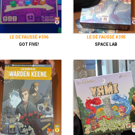
Facebook
Le Dé Faussé
Envie de nous soutenir ? Vous pouvez, si vous le souhaitez,
Vaisseau Hyper Sensas !
patreon.com/vaisseauhypersensa
Découvrez également notre site
vaisseauhypersensas.fr
LE DÉ FAUSSÉ #396
LE DÉ FAUSSÉ #395
Rejoignez nous sur Discord! https://discord.gg/uGxNp6n
GOT FIVE!
SPACE LAB