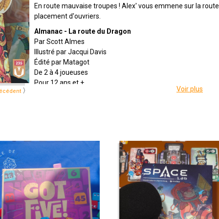
En route mauvaise troupes ! Alex' vous emmene sur la route
placement d'ouvriers.
Almanac - La route du Dragon
Par Scott Almes
Illustré par Jacqui Davis
Édité par Matagot
De 2 à 4 joueuses
Pour 12 ans et +
Voir plus
〉
écédent
Pour 60 à 90 minutes
Description : Notre caravane est prête, les wagons sont scel
d'embûches, mais c'est le prix d'une fortune inimaginable. C
nombreuses étapes de la Route du Dragon, aussi difficile soit
tourner.
Almanac : La route du Dragon est la première entrée de la s
Scott Almes.
Emission présentée par
Alex
&
Zephiriel
Générique par
Adrien Larouzée
Twitter
@ledefausse
Instagram
Le Dé Faussé