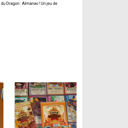
 du Dragon : Almanac ! Un jeu de
lés. Le chemin à parcourir est semé
ette première étape est l'une des
-elle. L'aventure n'est qu'une page à
érie Almanac de jeux du célèbre designer