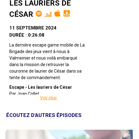
LES LAURIERS DE
CÉSAR
11 SEPTEMBRE 2024
DURÉE : 0:26:08
La dernière escape game mobile de La
Brigade des jeux vient à nous à
Valmeinier et nous voilà embarqué
dans la mission de retrouver la
couronne de laurier de César dans sa
tente de commandement.
Escape - Les lauriers de César
Par Joan Collet
Voir plus
Ambiance sonore : Marie Moulin
Visuels par Tania Garcia
Cohérence énigme/scénario : Thibault
ÉCOUTEZ D'AUTRES ÉPISODES
Duperier
Voix dans l'escape : Estelle Hubert Aide
à la conception de la salle : Nicolas