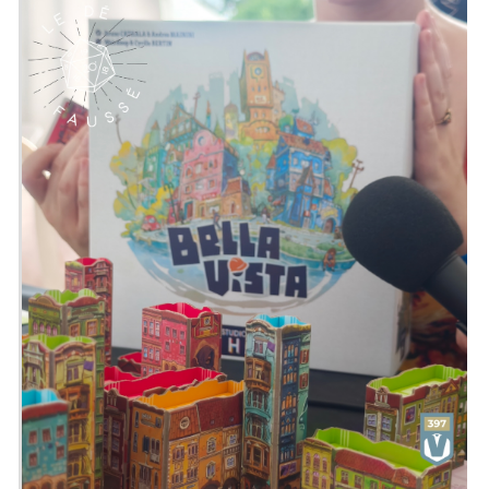
Delclite Par La Brigade des Jeux
De 2 à 5 joueuses
Pour 10 ans et +
Pour environ 25 minutes
Description : L'empereur Jules César
vous confie une mission de la plus
haute importance : Retrouver sa
précieuse couronne de lauriers.
Pénétrez dans sa mystérieuse tente de
commandement, et menez à bien votre
mission... Avant que les gaulois
n'attaquent !
Emission présentée par
Alex
&
Zephiriel
Générique par
Adrien Larouzée
Twitter
@ledefausse
Instagram
Le Dé Faussé
Facebook
Le Dé Faussé
Envie de nous soutenir ? Vous pouvez,
si vous le souhaitez, grâce au
Patreon