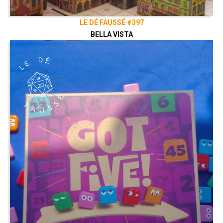
de notre collectif, le Vaisseau Hyper
Sensas !
patreon.com/vaisseauhypersensas
LE DÉ FAUSSÉ #397
BELLA VISTA
Découvrez également notre site
vaisseauhypersensas.fr
Rejoignez nous sur Discord!
https://discord.gg/uGxNp6n