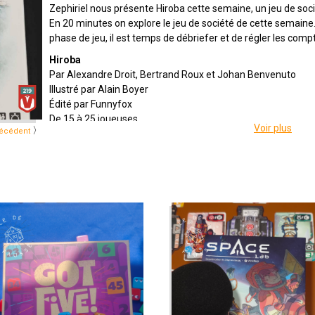
Zephiriel nous présente Hiroba cette semaine, un jeu de soci
En 20 minutes on explore le jeu de société de cette semain
phase de jeu, il est temps de débriefer et de régler les compt
Hiroba
Par Alexandre Droit, Bertrand Roux et Johan Benvenuto
Illustré par Alain Boyer
Édité par Funnyfox
De 15 à 25 joueuses
Voir plus
〉
écédent
Pour 10 ans et +
Pour 15 à 25 minutes
Description : Dans Hiroba, placez astucieusement vos galets
le plus de jardins. Reprenant le principe du Sudoku, il ne pe
valeur dans un même jardin, une même ligne ou une même c
contrer vos adversaires et ne négligez pas les très convoité
de précieux points.
Présenté par
Alex
&
Zephiriel
Générique par
Adrien Larouzée
Twitter
@ledefausse
Instagram
Le Dé Faussé