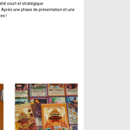
été court et stratégique
e. Après une phase de présentation et une
es !
 numérotés afin d’être majoritaires dans
ut jamais y avoir deux galets de même
olonne. Soyez fins stratèges pour
es carpes koï qui pourront vous rapporter