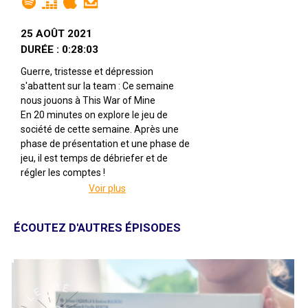
25 AOÛT 2021
DURÉE : 0:28:03
Guerre, tristesse et dépression
s'abattent sur la team : Ce semaine
nous jouons à This War of Mine
En 20 minutes on explore le jeu de
société de cette semaine. Après une
phase de présentation et une phase de
jeu, il est temps de débriefer et de
régler les comptes !
Voir plus
This War of Mine
Par Jakub Wiśniewski,, Michał Oracz
Illustré par Michał Oracz, Paweł Niziołek
ÉCOUTEZ D'AUTRES ÉPISODES
Édité par Edge
De 1 à 6 joueuses
Pour 18 ans et +
Pour 60 à 120 minutes
Description : Un groupe de civils,