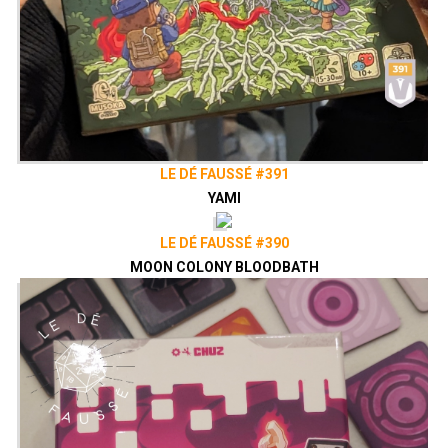
LE DÉ FAUSSÉ #391
YAMI
LE DÉ FAUSSÉ #390
MOON COLONY BLOODBATH