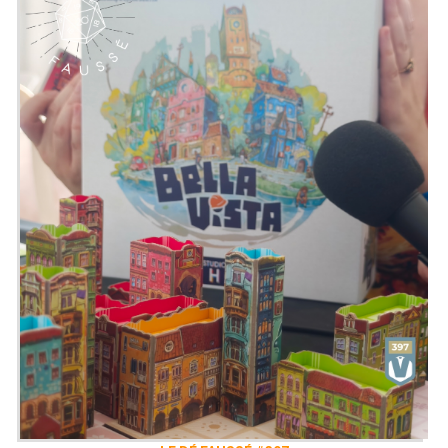
retranché dans une maison d'une ville
assiégée, tente de survivre aux horreurs
d'une guerre interminable.
Présenté par
Alex
,
Zephiriel
&
Sam
Twitter
@ledefausse
Instagram
Le Dé Faussé
Facebook
Le Dé Faussé