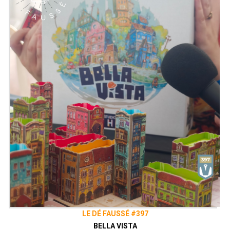
serez couronné Jarl des Vikings !
Emission présentée par
Alex
&
Zephiriel
Générique par
Adrien Larouzée
Twitter
@ledefausse
Instagram
Le Dé Faussé
Facebook
Le Dé Faussé
Envie de nous soutenir ? Vous pouvez,
si vous le souhaitez, grâce au
Patreon
de notre collectif, le Vaisseau Hyper
Sensas !
patreon.com/vaisseauhypersensas
Découvrez également notre site
vaisseauhypersensas.fr
Rejoignez nous sur Discord!
https://discord.gg/uGxNp6n
LE DÉ FAUSSÉ #397
BELLA VISTA