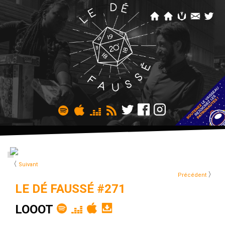
〈
Suivant
〉
Précédent
LE DÉ FAUSSÉ #271
LOOOT