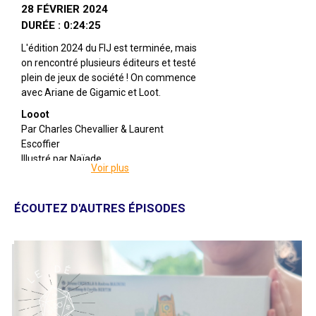
28 FÉVRIER 2024
DURÉE : 0:24:25
L'édition 2024 du FIJ est terminée, mais
on rencontré plusieurs éditeurs et testé
plein de jeux de société ! On commence
avec Ariane de Gigamic et Loot.
Looot
Par Charles Chevallier & Laurent
Escoffier
Illustré par Naïade
Voir plus
Édité par Gigamic
De 2 à 4 joueuses
Pour 8 ans et +
ÉCOUTEZ D'AUTRES ÉPISODES
Pour environ 35 minutes
Description : Vous devez collecter des
ressources et capturer des bâtiments
en posant des vikings. Remplissez vos
drakkars et terminez vos chantiers afin
d'accumuler des points de victoire.
Accumulez le plus de richesses et vous