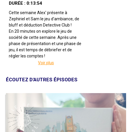
DURÉE : 0:13:54
Cette semaine Alex' présente à
Zephiriel et Sam le jeu d'ambiance, de
bluff et déduction Detective Club !
En 20 minutes on explore le jeu de
société de cette semaine. Après une
phase de présentation et une phase de
jeu, il est temps de débriefer et de
régler les comptes !
Voir plus
Detective Club
Par Oleksandr Nevskiy
Illustré par M81 Studio
ÉCOUTEZ D'AUTRES ÉPISODES
Édité par
De 4 à 8 joueuses
Pour 8 ans et +
Pour environ 45 minutes
Description : Detective Club est un jeu
de société pour les joueurs qui aiment
faire la fête, avec des règles simples qui
ne prennent qu'une minute à expliquer.