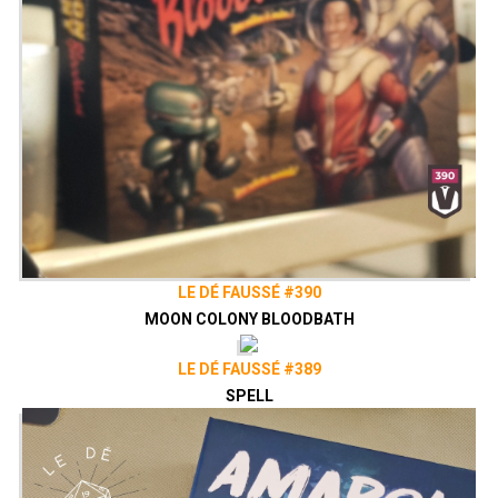
LE DÉ FAUSSÉ #390
MOON COLONY BLOODBATH
LE DÉ FAUSSÉ #389
SPELL