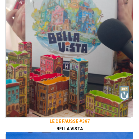
Intrigue, révélations soudaines,
créativité sans limites et beaucoup de
plaisir vous attendent dans ce jeu !
Menez l'enquête en tant qu'inspecteur,
ou effacez vos traces en tant que
conspirateur infiltré. Discutez, accusez,
objectez et essayez de convaincre tout
le monde.
Présenté par
Alex
,
Zephiriel
&
Sam
Twitter
@ledefausse
Instagram
Le Dé Faussé
Facebook
Le Dé Faussé
LE DÉ FAUSSÉ #397
BELLA VISTA