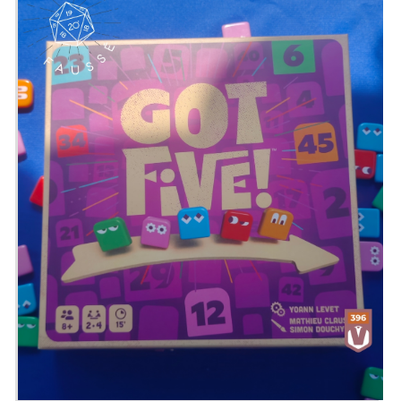
leur appétit vorace pour vos petits corps
d'humains chétifs. Semi-coopératif
veut dire que vous gagnez seul, mais
que vous devez vous aider des autres
pour y parvenir. Vous allez former des
alliances temporaires, vous allez mentir,
trahir dans le seul but de faire survivre
votre famille.
Présenté par
Alex
,
Zephiriel
&
Sam
Twitter
@ledefausse
Instagram
Le Dé Faussé
Facebook
Le Dé Faussé