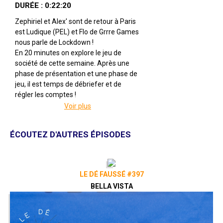
DURÉE : 0:22:20
Zephiriel et Alex' sont de retour à Paris
est Ludique (PEL) et Flo de Grrre Games
nous parle de Lockdown !
En 20 minutes on explore le jeu de
société de cette semaine. Après une
phase de présentation et une phase de
jeu, il est temps de débriefer et de
régler les comptes !
Voir plus
Lockdown
Par Nicolas Normandon
Illustré par Vincent Lefèvre
ÉCOUTEZ D'AUTRES ÉPISODES
Édité par Grrre Games
De 3 à 6 joueuses
Pour 14 ans et +
Pour environ 45 minutes
LE DÉ FAUSSÉ #397
BELLA VISTA
Description : Lockdown est un jeu semi-
coopératif qui vous plonge dans un
monde horrifique envahi de Monstres
dont vous ne connaissez rien... à part