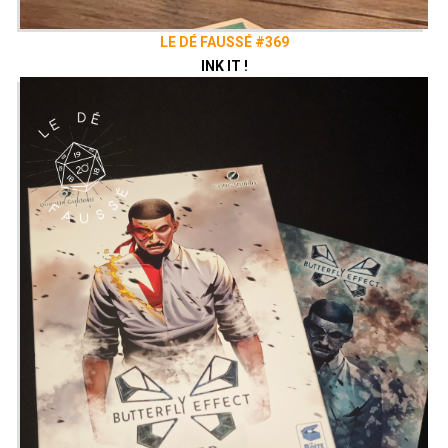
LE DÉ FAUSSÉ #369
INK IT !