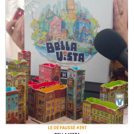
puisque la dernière barrière à l'entrée -
c'est-à-dire l'apprentissage du jeu - a
été allégée grâce à un ensemble de
règles simplifiées et à un tutoriel de cinq
scénarios qui faciliteront la tâche des
nouveaux joueurs.
Emission présentée par
Alex
&
Zephiriel
Générique par
Adrien Larouzée
X
@ledefausse
Instagram
Le Dé Faussé
Facebook
Le Dé Faussé
Envie de nous soutenir ? Vous pouvez,
si vous le souhaitez, grâce au
Patreon
de notre collectif, le Vaisseau Hyper
Sensas !
patreon.com/vaisseauhypersensas
Découvrez également notre site
vaisseauhypersensas.fr
LE DÉ FAUSSÉ #397
Rejoignez nous sur Discord!