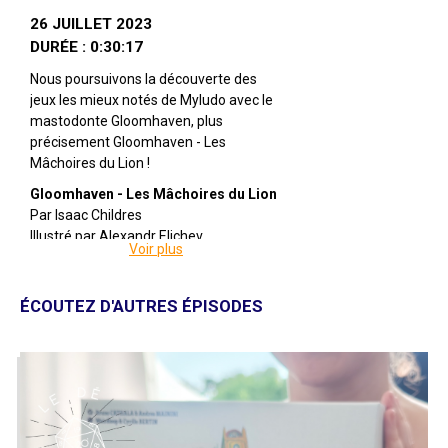
26 JUILLET 2023
DURÉE : 0:30:17
Nous poursuivons la découverte des
jeux les mieux notés de Myludo avec le
mastodonte Gloomhaven, plus
précisement Gloomhaven - Les
Mâchoires du Lion !
Gloomhaven - Les Mâchoires du Lion
Par Isaac Childres
Illustré par Alexandr Elichev
Voir plus
Édité par Cephalofair Games
De 1 à 4 joueuses
Pour 12 ans et +
ÉCOUTEZ D'AUTRES ÉPISODES
Pour 60 à 120 minutes
Description : Gloomhaven : Les
Mâchoires du Lion est un jeu autonome
qui se déroule avant les événements de
Gloomhaven. Le jeu s'adresse à un
public plus large que son prédécesseur,