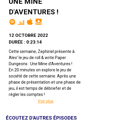
UNE MINE
D'AVENTURES !
12 OCTOBRE 2022
DURÉE : 0:23:14
Cette semaine, Zephiriel présente à
Alex' le jeu de roll & write Paper
Dungeons : Une Mine d'Aventures !
En 20 minutes on explore le jeu de
société de cette semaine. Après une
phase de présentation et une phase de
jeu, il est temps de débriefer et de
régler les comptes !
Voir plus
Paper Dungeons : Une Mine
d'Aventures !
Par Leandro Pires
ÉCOUTEZ D'AUTRES ÉPISODES
Illustré par Dan Ramos & Daniel Rocchi
Édité par Super Meeple