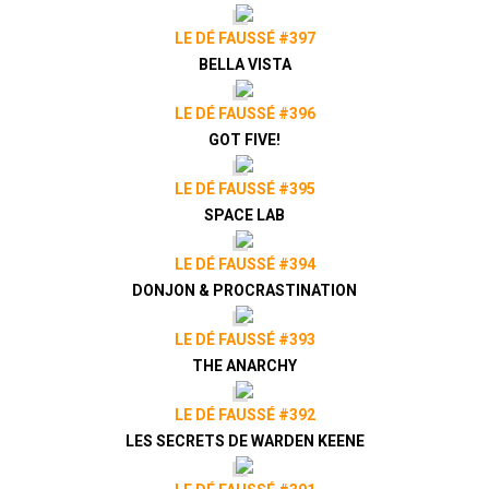
De 1 à 8 joueuses
Pour 10 ans et +
LE DÉ FAUSSÉ #397
Pour environ 30 minutes
BELLA VISTA
Description : "Préparez vos aventuriers
LE DÉ FAUSSÉ #396
à l'exploration de donjons dans Paper
Dungeons, un jeu de rôle qui cherche à
GOT FIVE!
reproduire les sensations d'un
explorateur de donjons."
LE DÉ FAUSSÉ #395
SPACE LAB
Présenté par
Alex
&
Zephiriel
Twitter
@ledefausse
LE DÉ FAUSSÉ #394
Instagram
Le Dé Faussé
DONJON & PROCRASTINATION
Facebook
Le Dé Faussé
LE DÉ FAUSSÉ #393
THE ANARCHY
LE DÉ FAUSSÉ #392
LES SECRETS DE WARDEN KEENE