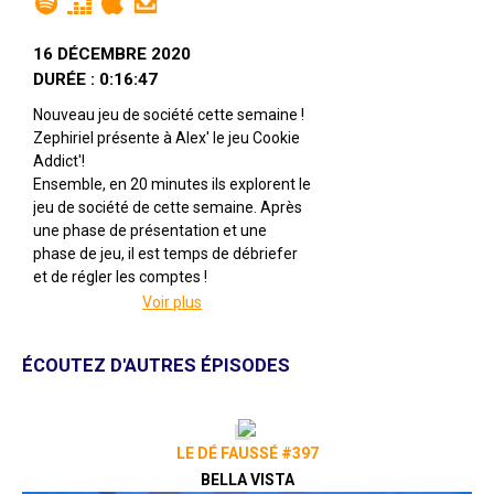
16 DÉCEMBRE 2020
DURÉE : 0:16:47
Nouveau jeu de société cette semaine !
Zephiriel présente à Alex' le jeu Cookie
Addict'!
Ensemble, en 20 minutes ils explorent le
jeu de société de cette semaine. Après
une phase de présentation et une
phase de jeu, il est temps de débriefer
et de régler les comptes !
Voir plus
Cookie Addict'
Par Pierrick Lugen
Illustré par Alexandre Brull, Martin
ÉCOUTEZ D'AUTRES ÉPISODES
Maigret
Édité par Lubee
A 2 joueuses
Pour 10 ans et +
LE DÉ FAUSSÉ #397
Pour 15 à 30 minutes
BELLA VISTA