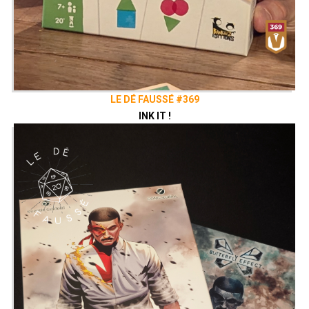
LE DÉ FAUSSÉ #369
INK IT !