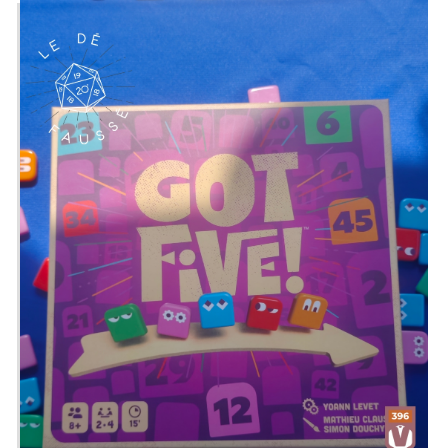
Description : Prenez le rôle de deux
petites créatures, un peu trop
gourmandes, dans leur course effrénée
pour voler des cookies. Restez vigilants
et sur vos gardes ! Des gardiens de zoo
patrouillent sans arrêt et ils ne veulent
rien d'autre que vous ramener dans ce
zoo le plus vite possible !
Lequel de vous deux se taillera la plus
grosse part du larcin ?
Présenté par
Alex
&
Zephiriel
Twitter
@ledefausse
Instagram
Le Dé Faussé
Facebook
Le Dé Faussé