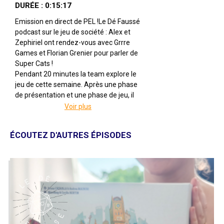
DURÉE : 0:15:17
Emission en direct de PEL !Le Dé Faussé
podcast sur le jeu de société : Alex et
Zephiriel ont rendez-vous avec Grrre
Games et Florian Grenier pour parler de
Super Cats !
Pendant 20 minutes la team explore le
jeu de cette semaine. Après une phase
de présentation et une phase de jeu, il
est temps de débriefer et de régler les
Voir plus
comptes !
Super Cats
ÉCOUTEZ D'AUTRES ÉPISODES
Par Ludovic Maublanc, Antoine Bauza,
Nicolas Oury, Corentin Lebrat et Théo
Rivière
Illustré par Naïade
Édité par Grrre Games
De 3 à 6 joueuses
Pour 8 ans et +
Pour environ 10 minutes