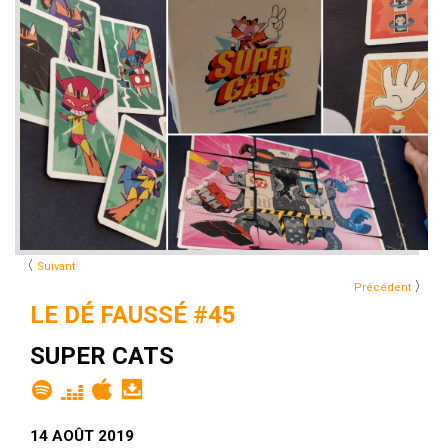
〈
Suivant
〉
Précédent
LE DÉ FAUSSÉ #45
SUPER CATS
14 AOÛT 2019