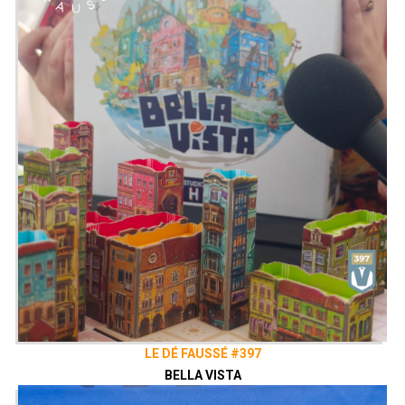
Description : Une menace plane sur les
usines de croquettes du monde entier…
Le terrible RoboDog ! Vous seul pouvez
agir !
Vous incarnez un groupe de 5 chats.
Dans l’épisode 1, vous vous mesurez
aux autres joueurs pour devenir le
Heros des Super Cats est tenter de
vaincre le RoboDog, dévoreur de
croquettes !
Dans l’épisode 2, le Héros affronte les
autres joueurs qui incarneront le
RoboDog.
Présenté par
Alex
&
Zephiriel
Twitter
@ledefausse
Instagram
Le Dé Faussé
Facebook
Le Dé Faussé
LE DÉ FAUSSÉ #397
BELLA VISTA