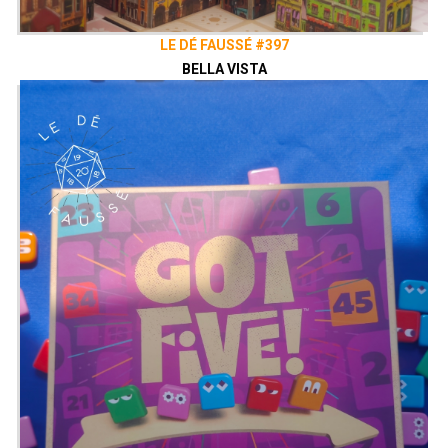
Découvrez également notre site
vaisseauhypersensas.fr
LE DÉ FAUSSÉ #397
Rejoignez nous sur Discord!
BELLA VISTA
https://discord.gg/uGxNp6n