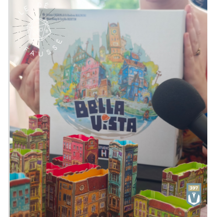
ou
Rafler un max de médailles grâce à vos
tactiques de génie (ou votre chance
légendaire).
Avec des parties ultra-rapides (15
minutes chrono !), 8 plateaux différents
illustrés par Paul Mafayon et un max de
stratégies possibles, vous ne jouerez
jamais deux fois la même bataille.
Emission présentée par
Alex
&
Zephiriel
Générique par
Adrien Larouzée
Twitter
@ledefausse
Instagram
Le Dé Faussé
Facebook
Le Dé Faussé
Envie de nous soutenir ? Vous pouvez,
si vous le souhaitez, grâce au
Patreon
de notre collectif, le Vaisseau Hyper
Sensas !
patreon.com/vaisseauhypersensas