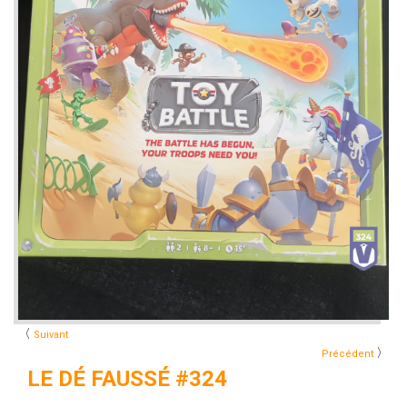
〈
Suivant
〉
Précédent
LE DÉ FAUSSÉ #324