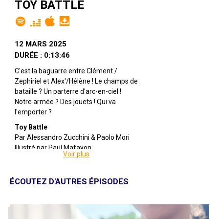
TOY BATTLE
12 MARS 2025
DURÉE : 0:13:46
C'est la baguarre entre Clément /
Zephiriel et Alex'/Hélène ! Le champs de
bataille ? Un parterre d'arc-en-ciel !
Notre armée ? Des jouets ! Qui va
l'emporter ?
Toy Battle
Par Alessandro Zucchini & Paolo Mori
Illustré par Paul Mafayon
Voir plus
Édité par Repos Production
A 2 joueuses
Pour 8 ans et +
ÉCOUTEZ D'AUTRES ÉPISODES
Pour environ 15 minutes
Description : Votre mission :
Capturer la base ennemie