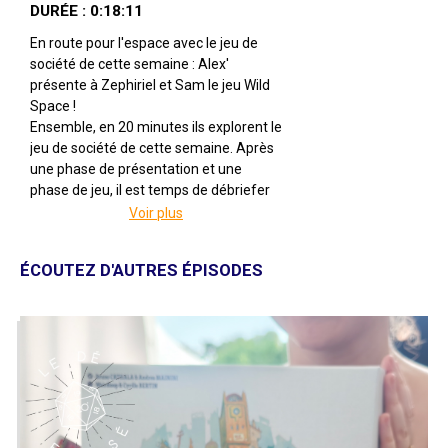
DURÉE : 0:18:11
En route pour l'espace avec le jeu de
société de cette semaine : Alex'
présente à Zephiriel et Sam le jeu Wild
Space !
Ensemble, en 20 minutes ils explorent le
jeu de société de cette semaine. Après
une phase de présentation et une
phase de jeu, il est temps de débriefer
et de régler les comptes !
Voir plus
Wild Space
Par Joachim Thôme
ÉCOUTEZ D'AUTRES ÉPISODES
Illustré par Amélie Guinet
Édité par Catch Up Games
De 1 à 5 joueuses
Pour 10 ans et +
Pour 30 à 60 minutes
Description : Aux confins de l’Empire,
une nouvelle Galaxie vient d’être
découverte ! Explorez ce nouvel