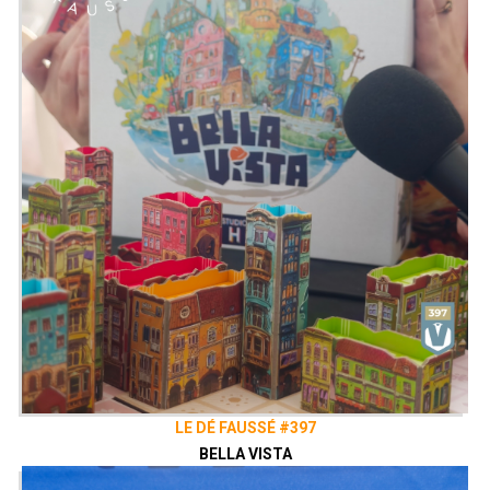
eldorado rempli de trésors et de
mystères. Naviguez de planète en
planète, constituez votre Équipage et
devenez l’explorateur le plus riche de la
Galaxie.
Présenté par
Alex
,
Zephiriel
&
Sam
Twitter
@ledefausse
Instagram
Le Dé Faussé
Facebook
Le Dé Faussé
LE DÉ FAUSSÉ #397
BELLA VISTA