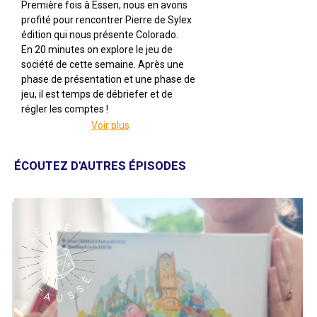
Première fois à Essen, nous en avons
profité pour rencontrer Pierre de Sylex
édition qui nous présente Colorado.
En 20 minutes on explore le jeu de
société de cette semaine. Après une
phase de présentation et une phase de
jeu, il est temps de débriefer et de
régler les comptes !
Voir plus
Colorado
Par Joachim Thome
Illustré par Emir Durmisevic
ÉCOUTEZ D'AUTRES ÉPISODES
Édité par Sylex
De 2 à 4 joueuses
Pour 12 ans et +
Pour 25 à 50 minutes
Description : Pour explorer le Colorado,
vous serez armé d'un marqueur et de
vos cartes.
Faites preuve de sagacité et de
discernement pour appeler ou donner
des cartes dont vous pourrez tirer profit