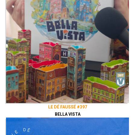
sans trop aider vos adversaires.
Idéalement, vous pourrez gagner les
points des nombreuses médailles
disséminées sur votre parcours de
feuilles individuelles, ainsi que sur le
tableau de primes commun.
Présenté par
Alex
&
Zephiriel
Twitter
@ledefausse
Instagram
Le Dé Faussé
Facebook
Le Dé Faussé
LE DÉ FAUSSÉ #397
BELLA VISTA