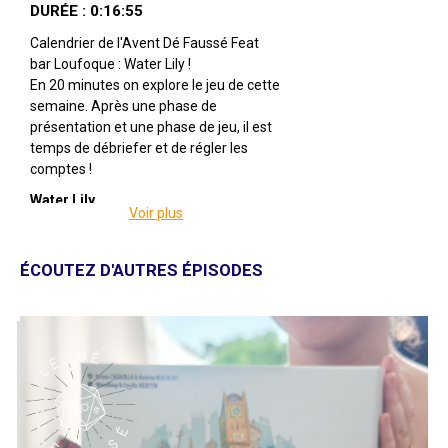
DURÉE : 0:16:55
Calendrier de l'Avent Dé Faussé Feat
bar Loufoque : Water Lily !
En 20 minutes on explore le jeu de cette
semaine. Après une phase de
présentation et une phase de jeu, il est
temps de débriefer et de régler les
comptes !
Water Lily
Voir plus
Par Dominique Ehrhard
Illustré par Vincent Dutrait
Édité par Asmodee
ÉCOUTEZ D'AUTRES ÉPISODES
De 2 à 4 joueuses
Pour 7 ans et +
Pour environ 20 minutes
Description : La Princesse Water Lily et
ses trois soeurs sont à marier ! Les
grenouilles de tout le royaume ont
entendu la nouvelles et de nombreuses
équipes veulent de participer à la