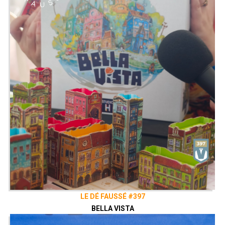
Course Royale, car les vainqueurs
gagneront leur main et seront élevés au
rang de Princes. Mais c'est une course
plus subtile que prévu : arriver trop tôt
ne procure pas beaucoup de points, et
arriver trop tard n'en procure aucun !
Water Lily est un court jeu de course
plein de rebondissements de
Dominique Ehrhard.
Présenté par
Bar Loufoque
,
Alex
,
Zephiriel
&
Sam
Twitter
@ledefausse
Instagram
Le Dé Faussé
Facebook
Le Dé Faussé
LE DÉ FAUSSÉ #397
BELLA VISTA