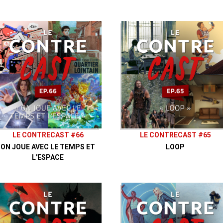
JohnCouscous
, pour les éléments graphiques.
CaliKen
, pour le générique et les virgules.
JohnCouscous
, pour le derushage et le montage.
Le ContreCast est un podcast animé par
JohnCous
Vaisseau Hyper Sensas © 2024
LE CONTRECAST #66
LE CONTRECAST #65
ON JOUE AVEC LE TEMPS ET
LOOP
L'ESPACE