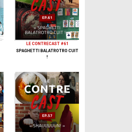
LE CONTRECAST #61
SPAGHETTI BALATROTRO CUIT
!