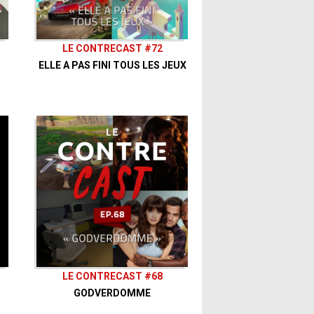
e 1
LE CONTRECAST #72
ELLE A PAS FINI TOUS LES JEUX
aitez nous soutenir, c'est ici que ça se
LE CONTRECAST #68
GODVERDOMME