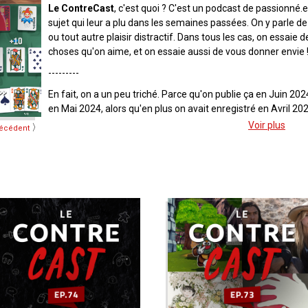
Le ContreCast
, c'est quoi ? C'est un podcast de passionné.
sujet qui leur a plu dans les semaines passées. On y parle de j
ou tout autre plaisir distractif. Dans tous les cas, on essaie
choses qu'on aime, et on essaie aussi de vous donner envie 
---------
En fait, on a un peu triché. Parce qu'on publie ça en Juin 202
en Mai 2024, alors qu'en plus on avait enregistré en Avril 2024.
Voir plus
〉
écédent
---------
De quoi on parle dans l'épisode :
Ketrus
, nous parle du jeu vidéo Balatro.
Julie
, nous parle de la danse "Gaga".
---------
Liens utiles dont on parle dans l'épisode :
Le
Film "Mr Gaga" de 2016 sur Ohad Naharin
Les
cours de gaga à Paris
Le
Gaga d’Ohad Naharin : Sadeh21 à l’Opéra de Paris
Le
jeu vidéo Balatro