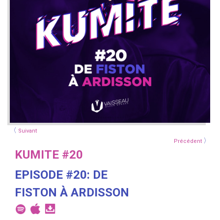
〈
Suivant
〉
Précédent
KUMITE #20
EPISODE #20: DE
FISTON À ARDISSON