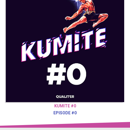
KUMITE #0
EPISODE #0