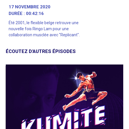
17 NOVEMBRE 2020
DURÉE : 00:42:16
Été 2001, le flexible belge retrouve une
nouvelle fois Ringo Lam pour une
collaboration musclée avec "Replicant".
ÉCOUTEZ D'AUTRES ÉPISODES