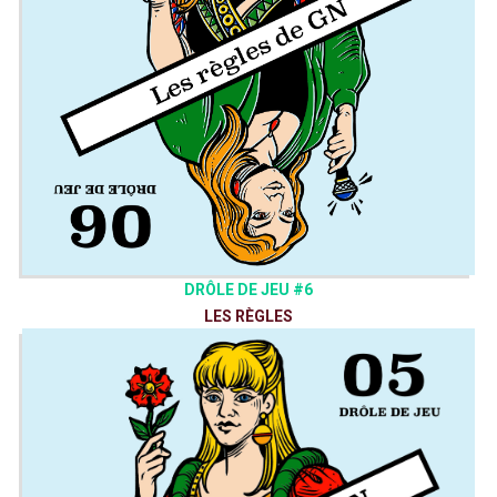
Elo : @Merilmeliamne
Ketrus : @ketrus
Nico : @lechimerarium
Pauline : @lililutece
Enregistrement/Montage:Ketrus/Steeven
Images: Julien Mindel et Tiffanie Uldry
DRÔLE DE JEU #6
LES RÈGLES