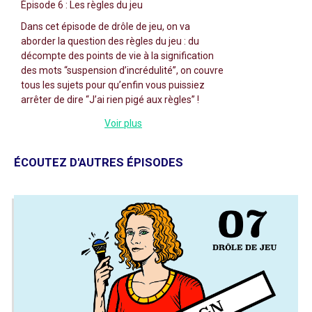
Épisode 6 : Les règles du jeu
Dans cet épisode de drôle de jeu, on va
aborder la question des règles du jeu : du
décompte des points de vie à la signification
des mots “suspension d’incrédulité”, on couvre
tous les sujets pour qu’enfin vous puissiez
arrêter de dire “J’ai rien pigé aux règles” !
Voir plus
Sommaire de l'épisode :
03:17 - Définitions (Cora)
ÉCOUTEZ D'AUTRES ÉPISODES
14:10 - Comment ça se passe
concrètement ? (Antoine et Nico)
25:05 - FAQ (Julien)
45:20 - Tour de table
01:36:05 - On disait que… (Pauline)
01:38:20 - Anecdotes
Retrouvez-nous sur les réseaux sociaux à
@droledejeugn
Facebook :