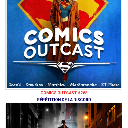
Image Comics, Aout 2020
LIEN VO
DOSSIER
:
Feu de camp
HORS-LES-BULLES
: Comix Zone
Sur Apple Store
Sur Google Play
Envie de nous soutenir ? Vous pouvez,
si vous le souhaitez, grâce au
Patreon
de notre collectif, le Vaisseau Hyper
Sensas !
patreon.com/vaisseauhypersensas
Découvrez également notre site
vaisseauhypersensas.fr
COMICS OUTCAST #268
RÉPÉTITION DE LA DISCORD
Suivez-nous !
Ketrus
@K3trus
Grégo
@Gregocentrique
Ben
@Nekkoto
Nivrae
@Nivrae