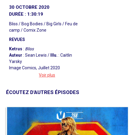
30 OCTOBRE 2020
DURÉE : 1:30:19
Bliss / Bog Bodies / Big Girls / Feu de
camp / Comix Zone
REVUES
Ketrus
:
Bliss
Auteur
: Sean Lewis /
Illu.
: Caitlin
Yarsky
Image Comics, Juillet 2020
LIEN VO
Voir plus
Ben
:
Bog Bodies
Auteur
: Declan Shalvey /
Illu.
: Gavin
ÉCOUTEZ D'AUTRES ÉPISODES
Fullerton, Rebecca Nalty
Image Comics, Mai 2020
LIEN VO
Nivrae
:
Big Girls
Auteur
: Jason Howard /
Illu.
: Jason
Howard