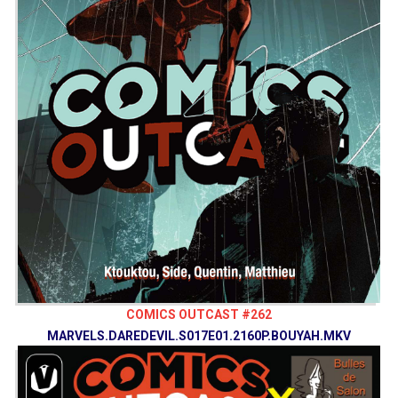
COMICS OUTCAST #262
MARVELS.DAREDEVIL.S017E01.2160P.BOUYAH.MKV