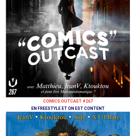
Adrien
@AdrienLarouzee
Bluesky
@Comicsoutcast
Instagram
Comics Outcast
Facebook
Bouyah Comics Club
comicsoutcast.com
Vaisseau Hyper Sensas © 2020
COMICS OUTCAST #267
EN FREESTYLE ET ON EST CONTENT