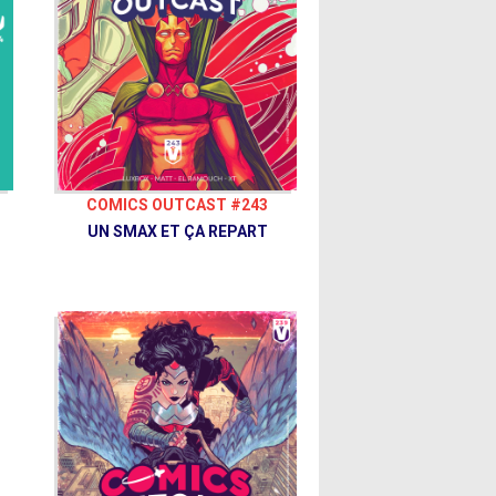
COMICS OUTCAST #243
UN SMAX ET ÇA REPART