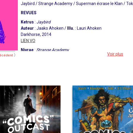
Jaybird / Strange Academy / Superman écrase le Klan / Tok
REVUES
Ketrus
:
Jaybird
Auteur
: Jaako Ahoken /
Illu.
: Lauri Ahoken
Darkhorse, 2014
LIEN VO
Nivrae
:
Strange Academy
Voir plus
〉
écédent
Auteur
: Skottie Young /
Illu.
: Humberto Ramos /
Coul.
: Ed
Marvel Comics, Mars 2020
LIEN VO
Ben
:
Superman écrase le Klan
Auteur
: Luen Yang Gene /
Illu.
: Gurihiru
DC Comics, Mars 2020 / Urban Comics, Octobre 2020
LIEN VF
DOSSIER
:
Tokyo Ghost
Auteur
: Rick Remender
/
Illu.
: Sean Murphy /
Coul.
: Matt Hollingsworth
Intégrale VF chez Urban Comics, Octobre 2020
LIEN VF