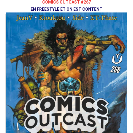
COMICS OUTCAST #267
comics/silent-dragon-9782344025475
EN FREESTYLE ET ON EST CONTENT
KETRUS
/ Excellence 3mn
Auteur : Brandon Thomas / Illu et couleurs :
Emilio Lopez + Khary Randolph
Skybound/Image Comics, mai 2019, TPB
en anglais en novembre 2019
https://www.darkhorse.com/Comics/3004-
073/Manor-Black-1
FOCUS
Dark Crystal, le comics / Dark Crystal sur
Netflix
SPÉCIAL
Les cadeaux de Noël
--
Starring:
Ketrus
@K3trus