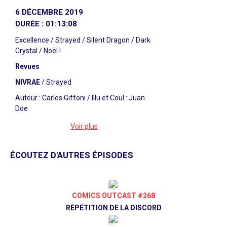
6 DÉCEMBRE 2019
DURÉE : 01:13:08
Excellence / Strayed / Silent Dragon / Dark
Crystal / Noël !
Revues
NIVRAE
/ Strayed
Auteur : Carlos Giffoni / Illu et Coul : Juan
Doe
Dark Horse Comics, août 2019
Voir plus
https://www.darkhorse.com/Comics/3005-
028/Strayed-1
ÉCOUTEZ D'AUTRES ÉPISODES
SAM
/ Silent Dragon 20mn
Auteur : Andy Diggle / Illu : Leinil Yu / Coul :
Dave Stewart
COMICS OUTCAST #268
RÉPÉTITION DE LA DISCORD
Wildstorm, 2005 / Glénat, novembre 2019
https://www.glenat.com/glenat-