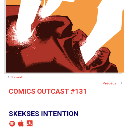
〈
Suivant
〉
Précédent
COMICS OUTCAST #131
SKEKSES INTENTION