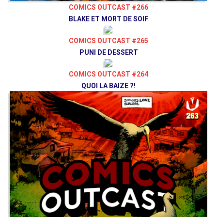
Adrien
@AdrienLarouzee
COMICS OUTCAST #266
Éric
@EKBR2KKO
BLAKE ET MORT DE SOIF
Sam
@SamLePiranha
Nivrae
@Nivrae
COMICS OUTCAST #265
PUNI DE DESSERT
Bluesky
@Comicsoutcast
Twitter
@Comicsoutcast
COMICS OUTCAST #264
Instagram
Comics Outcast
QUOI LA BAIZE ?!
Facebook
Bouyah Comics Club
vaisseauhypersensas.fr
/
patreon.com/vaisseauhypersensas
Vaisseau Hyper Sensas © 2019