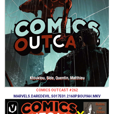
COMICS OUTCAST #262
MARVELS.DAREDEVIL.S017E01.2160P.BOUYAH.MKV