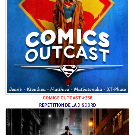
Auteur : Cullen Bunn + Brian Hurtt / Illu et couleurs
: Tyler Crook
Dark Horse Comics, juillet 2019
https://www.darkhorse.com/Comics/3004-
073/Manor-Black-1
Dossier
Absolute Carnage
HLB
Les jeux mobiles
Envie de nous soutenir ? Vous pouvez, si vous le
souhaitez, grâce au
Patreon
de notre collectif, le
Vaisseau Hyper Sensas !
COMICS OUTCAST #268
patreon.com/vaisseauhypersensas
RÉPÉTITION DE LA DISCORD
Découvrez également notre site tout neuf (qui va
bouger)
vaisseauhypersensas.fr
Starring:
Grégo
@Gregocentrique