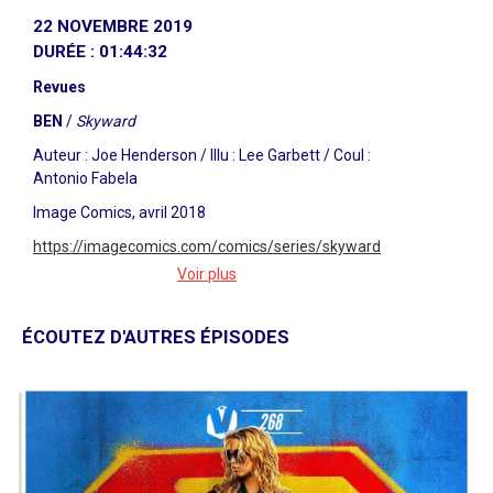
22 NOVEMBRE 2019
DURÉE : 01:44:32
Revues
BEN
/
Skyward
Auteur : Joe Henderson / Illu : Lee Garbett / Coul :
Antonio Fabela
Image Comics, avril 2018
https://imagecomics.com/comics/series/skyward
Voir plus
GRÉGO
/
Once & Future
Auteur : Kieron Gillen / Illu : Dan Mora / Coul :
ÉCOUTEZ D'AUTRES ÉPISODES
Tamra Bonvillain
BOOM! Studios, juillet 2019
https://shop.boom-
studios.com/series/detail/677/once-future
JOE
/
Manor Black