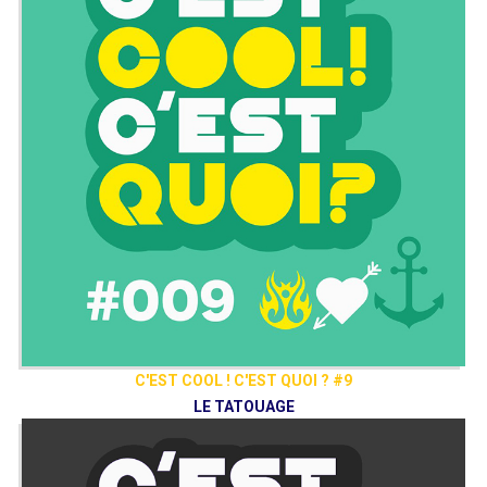
C'EST COOL ! C'EST QUOI ? #9
LE TATOUAGE