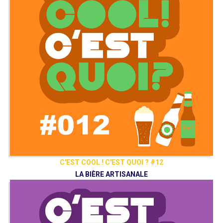
C'EST COOL ! C'EST QUOI ? #12
LA BIÈRE ARTISANALE