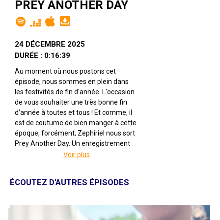
PREY ANOTHER DAY
24 DÉCEMBRE 2025
DURÉE : 0:16:39
Au moment où nous postons cet
épisode, nous sommes en plein dans
les festivités de fin d'année. L'occasion
de vous souhaiter une très bonne fin
d'année à toutes et tous ! Et comme, il
est de coutume de bien manger à cette
époque, forcément, Zephiriel nous sort
Prey Another Day. Un enregistrement
assez spécial avec des spécials guests
Voir plus
pour jouer à ce jeu de bluff, de
déduction et d'élimination.
ÉCOUTEZ D'AUTRES ÉPISODES
Prey Another Day
Par Brett J. Gilbert & Matthew Dunstan
Illustré par Stéphane Escapa