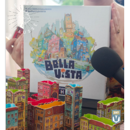
Édité par Blackrock Games
De 2 à 5 joueuses
Pour 8 ans et +
Pour environ 15 minutes
Description : Ours, Loup, Lynx, Hibou et
Souris partent en chasse !
Choisissez votre proie avec sagesse
sans être dévoré à votre tour pour
remporter la partie.
Bluff et déduction sont vos meilleurs
alliés dans cette quête pour la
suprématie de la forêt.
Choisissez parmi 5 animaux et
déployez ruse, déduction et bluff pour
survivre. Fun et humour s'entremêlent
dans cette chasse.
Parviendrez-vous à être le maître de la
forêt en révélant votre instinct de
prédateur avec une pointe de malice ?
Emission présentée par
Alex
&
Zephiriel