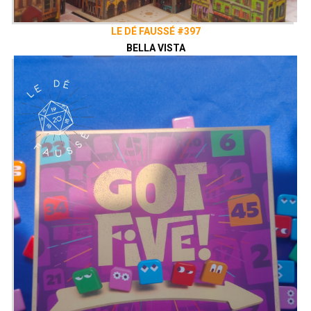
Générique par
Adrien Larouzée
Twitter
@ledefausse
LE DÉ FAUSSÉ #397
Instagram
Le Dé Faussé
BELLA VISTA
Facebook
Le Dé Faussé
Envie de nous soutenir ? Vous pouvez,
si vous le souhaitez, grâce au
Patreon
de notre collectif, le Vaisseau Hyper
Sensas !
patreon.com/vaisseauhypersensas
Découvrez également notre site
vaisseauhypersensas.fr
Rejoignez nous sur Discord!
https://discord.gg/uGxNp6n