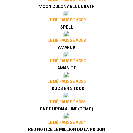
si vous le souhaitez, grâce au
Patreon
MOON COLONY BLOODBATH
de notre collectif, le Vaisseau Hyper
Sensas !
patreon.com/vaisseauhypersensas
LE DÉ FAUSSÉ #389
SPELL
Découvrez également notre site
vaisseauhypersensas.fr
LE DÉ FAUSSÉ #388
Rejoignez nous sur Discord!
AMAROK
https://discord.gg/uGxNp6n
LE DÉ FAUSSÉ #387
AMANITE
LE DÉ FAUSSÉ #386
TRUCS EN STOCK
LE DÉ FAUSSÉ #385
ONCE UPON A LINE (DÉMO)
LE DÉ FAUSSÉ #384
RED NOTICE LE MILLION OU LA PRISON