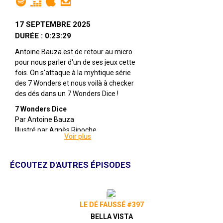
17 SEPTEMBRE 2025
DURÉE : 0:23:29
Antoine Bauza est de retour au micro
pour nous parler d'un de ses jeux cette
fois. On s'attaque à la myhtique série
des 7 Wonders et nous voilà à checker
des dés dans un 7 Wonders Dice !
7 Wonders Dice
Par Antoine Bauza
Illustré par Agnès Ripoche
Voir plus
Édité par Repos Production
De 2 à 7 joueuses
Pour 10 ans et +
ÉCOUTEZ D'AUTRES ÉPISODES
Pour environ 30 minutes
Description : Guidez l'une des sept plus
grandes cités de l'Antiquité vers la
LE DÉ FAUSSÉ #397
prospérité dans 7 Wonders le jeu de
BELLA VISTA
dés. Au cours de la partie, vous