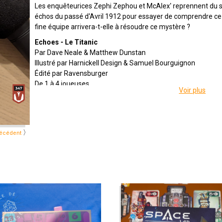
Les enquêteurices Zephi Zephou et McAlex' reprennent du ser
échos du passé d'Avril 1912 pour essayer de comprendre ce qu
fine équipe arrivera-t-elle à résoudre ce mystère ?
Echoes - Le Titanic
Par Dave Neale & Matthew Dunstan
Illustré par Harnickell Design & Samuel Bourguignon
Édité par Ravensburger
De 1 à 4 joueuses
Voir plus
Pour 14 ans et +
Pour 40 à 60 minutes
Description : Echoes : un jeu d'enquête dans lequel vous devre
Avril 1912. Le plus grand et le plus luxueux navire du monde,
〉
écédent
heurté un iceberg, quatre jours après le début de son voyage 
on craint que plus d'un millier d'entre eux n'aient disparus. D
jeune homme est retrouvé sur un débris de l'épave.
Emission présentée par
Alex
&
Zephiriel
Générique par
Adrien Larouzée
Twitter
@ledefausse
Instagram
Le Dé Faussé