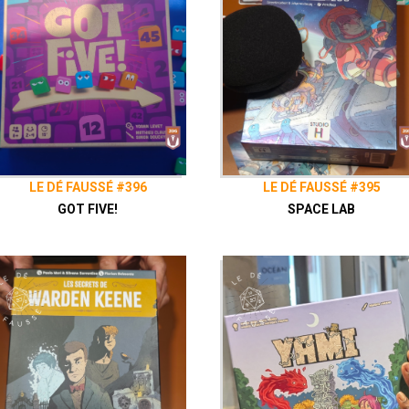
Facebook
Le Dé Faussé
Envie de nous soutenir ? Vous pouvez, si vous le souhaitez,
Vaisseau Hyper Sensas !
patreon.com/vaisseauhypersensa
Découvrez également notre site
vaisseauhypersensas.fr
Rejoignez nous sur Discord! https://discord.gg/uGxNp6n
LE DÉ FAUSSÉ #396
LE DÉ FAUSSÉ #395
GOT FIVE!
SPACE LAB