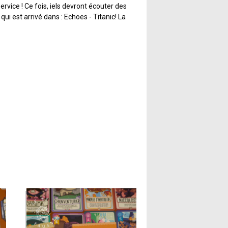
vice ! Ce fois, iels devront écouter des
i est arrivé dans : Echoes - Titanic! La
z tendre l'oreille !
 le RMS Titanic, a coulé après avoir
inaugural. S'il y a quelques survivants,
eux jours après la tragédie, le corps d'un