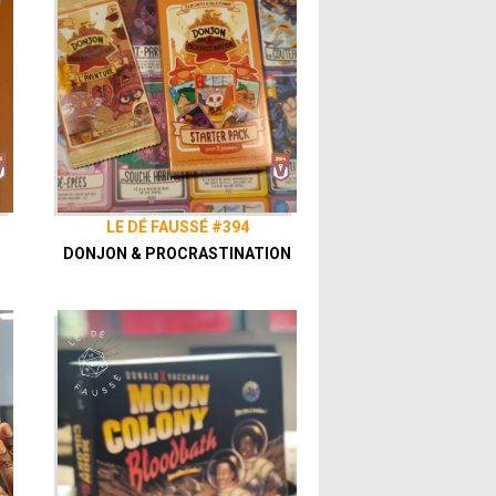
 grâce au
Patreon
de notre collectif, le
s
LE DÉ FAUSSÉ #394
DONJON & PROCRASTINATION