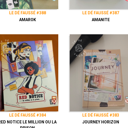
LE DÉ FAUSSÉ #388
LE DÉ FAUSSÉ #387
AMAROK
AMANITE
LE DÉ FAUSSÉ #384
LE DÉ FAUSSÉ #383
RED NOTICE LE MILLION OU LA
JOURNEY HORIZON