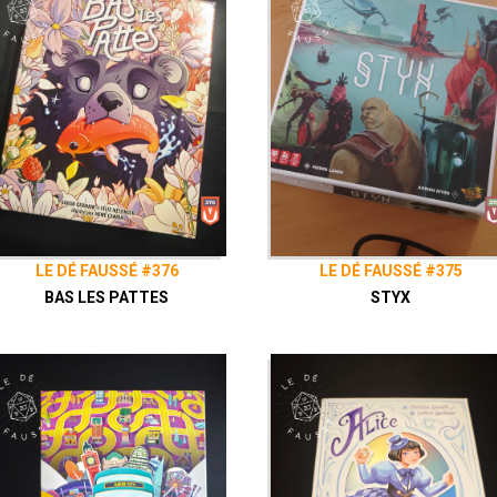
LE DÉ FAUSSÉ #376
LE DÉ FAUSSÉ #375
BAS LES PATTES
STYX