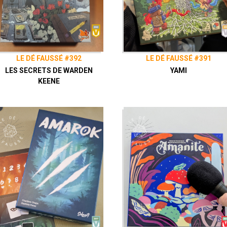
LE DÉ FAUSSÉ #392
LE DÉ FAUSSÉ #391
LES SECRETS DE WARDEN
YAMI
KEENE