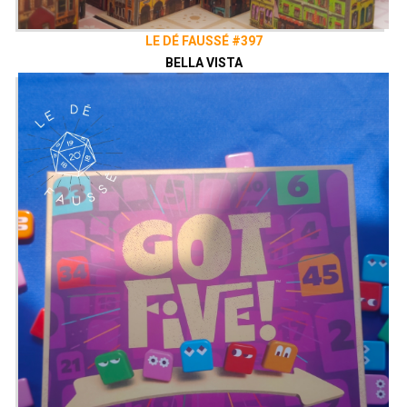
Envie de nous soutenir ? Vous pouvez,
si vous le souhaitez, grâce au
Patreon
de notre collectif, le Vaisseau Hyper
LE DÉ FAUSSÉ #397
Sensas !
BELLA VISTA
patreon.com/vaisseauhypersensas
Découvrez également notre site
vaisseauhypersensas.fr
Rejoignez nous sur Discord!
https://discord.gg/uGxNp6n