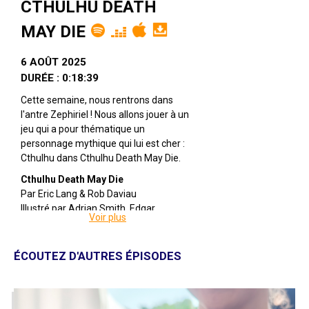
CTHULHU DEATH
MAY DIE
6 AOÛT 2025
DURÉE : 0:18:39
Cette semaine, nous rentrons dans
l'antre Zephiriel ! Nous allons jouer à un
jeu qui a pour thématique un
personnage mythique qui lui est cher :
Cthulhu dans Cthulhu Death May Die.
Cthulhu Death May Die
Par Eric Lang & Rob Daviau
Illustré par Adrian Smith, Edgar
Voir plus
Skomorowski & Karl Kopinski
Édité par CMON, Edge Entertainment &
Guillotine Games
ÉCOUTEZ D'AUTRES ÉPISODES
De 1 à 5 joueuses
Pour 14 ans et +
Pour environ 60 minutes