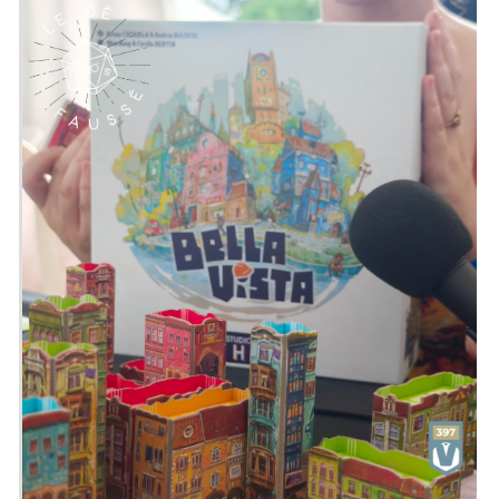
Description : Cthulhu : Death May Die est
un jeu de plateau coopératif au rythme
endiablé pouvant réunir 1 à 5
participants. Pour vaincre les horreurs
surnaturelles venues de par-delà le
temps et l'espace, vous devrez oeuvrer
de concert et accepter de sombrer dans
la folie.
Plongez dans les mystères de six
histoires différentes. Résolvez-les en
utilisant à la fois les compétences et les
névroses de vos investigateurs.
Combattez toute une ménagerie de
monstres issus du Mythe.
Emission présentée par
Alex
&
Zephiriel
Générique par
Adrien Larouzée
Twitter
@ledefausse
Instagram
Le Dé Faussé
Facebook
Le Dé Faussé