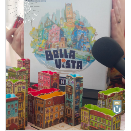
s'inspire des technologies et des efforts
actuels ou émergents en matière
d'exploration spatiale.
Les joueurs explorent les planètes
proches et leurs lunes en lançant des
sondes depuis la Terre tout en profitant
des positions planétaires en constante
évolution. Vous pouvez décider
d'atterrir à leur surface pour collecter
des échantillons précieux ou de rester
en orbite pour une étude plus large. En
outre, en orientant vos télescopes vers
des systèmes stellaires lointains, vous
pouvez détecter des traces de signaux
extraterrestres ou d'exoplanètes non
découvertes, et recueillir des données
prometteuses à examiner et à étudier
de retour chez vous.
Emission présentée par
Alex
&
Zephiriel
Générique par
Adrien Larouzée