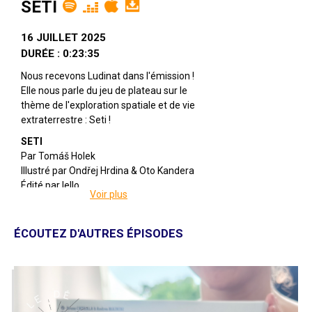
SETI
16 JUILLET 2025
DURÉE : 0:23:35
Nous recevons Ludinat dans l'émission !
Elle nous parle du jeu de plateau sur le
thème de l'exploration spatiale et de vie
extraterrestre : Seti !
SETI
Par Tomáš Holek
Illustré par Ondřej Hrdina & Oto Kandera
Édité par Iello
Voir plus
De 1 à 4 joueuses
Pour 14 ans et +
Pour 40 à 160 minutes
ÉCOUTEZ D'AUTRES ÉPISODES
Description : Dans SETI : Recherche
d'Intelligence Extraterrestre, vous
dirigez une institution scientifique
chargée de rechercher des traces de vie
au-delà de la planète Terre. Le jeu