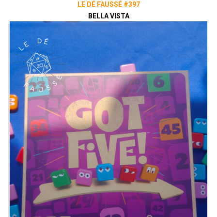
LE DÉ FAUSSÉ #397
Twitter
@ledefausse
BELLA VISTA
Instagram
Le Dé Faussé
Facebook
Le Dé Faussé
Envie de nous soutenir ? Vous pouvez,
si vous le souhaitez, grâce au
Patreon
de notre collectif, le Vaisseau Hyper
Sensas !
patreon.com/vaisseauhypersensas
Découvrez également notre site
vaisseauhypersensas.fr
Rejoignez nous sur Discord!
https://discord.gg/uGxNp6n