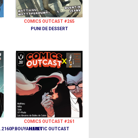
COMICS OUTCAST #265
PUNI DE DESSERT
COMICS OUTCAST #261
.2160P.BOUYAH.MKV
HERETIC OUTCAST