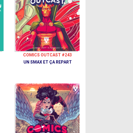
COMICS OUTCAST #243
UN SMAX ET ÇA REPART