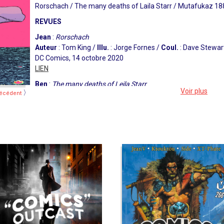
Rorschach / The many deaths of Laila Starr / Mutafukaz 1886
REVUES
Jean
:
Rorschach
Auteur
: Tom King /
Illu.
: Jorge Fornes /
Coul.
: Dave Stewar
DC Comics, 14 octobre 2020
LIEN
Ben
:
The many deaths of Leila Starr
Voir plus
〉
écédent
Auteur
: Ram V /
Illu.
: Filipe Andrade /
Coul.
: Filipe Andrade
BOOM! Studios, 21 avril 2021
LIEN
Sam
:
Mutafukaz 1886
Auteur
: Run /
Illu.
: Simon Hutt /
Coul.
: Simon Hutt
Label 619, 12 février 2021
LIEN
DOSSIER
:
Loki : Journey into mystery
Auteur
: Kieron Gillen
/
Illu.
: Doug Braithwaite, Richard Elson /
Coul.
:
Marvel Comics, 2011 / Panini Comics, 2011
patreon.com/vaisseauhypersensas