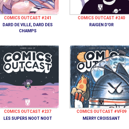
COMICS OUTCAST #241
COMICS OUTCAST #240
DARD DE VILLE, DARD DES
RAIGEN D'OR
CHAMPS
COMICS OUTCAST #237
COMICS OUTCAST #VF09
LES SUPERS NOOT NOOT
MERRY CROISSANT