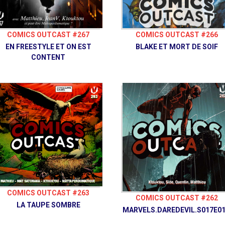
Découvrez également notre site
vaisseauhypersensas.fr
Rejoignez nous sur Discord! https://discord.gg/uGxNp6n
COMICS OUTCAST #267
COMICS OUTCAST #266
Suivez-nous !
EN FREESTYLE ET ON EST
BLAKE ET MORT DE SOIF
Ketrus
@K3trus
CONTENT
Ben
@BenRenaut
Sam
@SamLePiranha
Adrien
@AdrienLarouzee
Bluesky
@Comicsoutcast
Instagram
Comics Outcast
Facebook
Bouyah Comics Club
comicsoutcast.com
Vaisseau Hyper Sensas © 2021
COMICS OUTCAST #263
COMICS OUTCAST #262
LA TAUPE SOMBRE
MARVELS.DAREDEVIL.S017E01