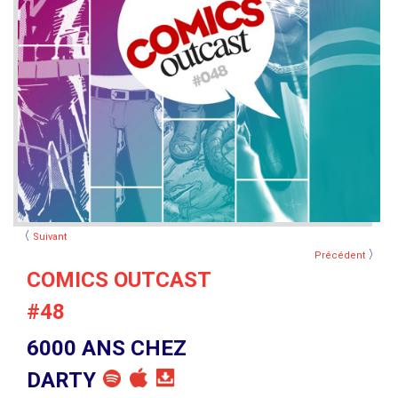
〈
Suivant
〉
Précédent
COMICS OUTCAST
#48
6000 ANS CHEZ
DARTY