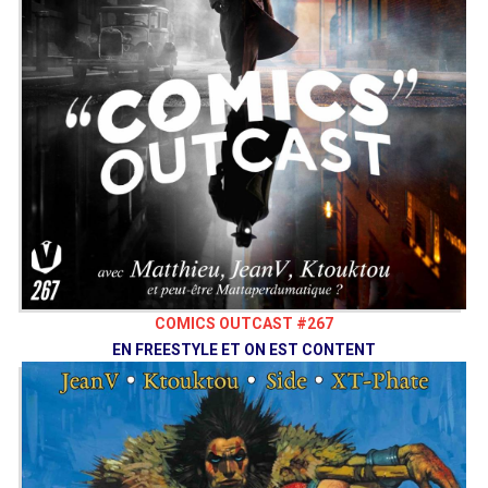
Luxbox
@Luxbox
Ben
@BenRenaut
Raigen
@Raigen
XT-Phate
@xtphate
Bluesky
@Comicsoutcast
Instagram
Comics Outcast
Facebook
Bouyah Comics Club
comicsoutcast.com
Vaisseau Hyper Sensas © 2024
COMICS OUTCAST #267
EN FREESTYLE ET ON EST CONTENT