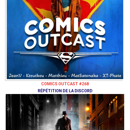
58:11
DOSSIER
:
Black Bolt (2017)
Auteur
: Saladin Ahmed
Illu.
: Christian
Ward, Frazer Irving
Marvel Comics, 2017
01:25:09
HORS-LES-BULLES
Doctor Who /
Disney Plus
Envie de nous soutenir ? Vous pouvez,
si vous le souhaitez, grâce au
Patreon
de notre collectif, le Vaisseau Hyper
Sensas !
COMICS OUTCAST #268
patreon.com/vaisseauhypersensas
RÉPÉTITION DE LA DISCORD
Découvrez également notre site
vaisseauhypersensas.fr
Rejoignez nous sur Discord!
https://discord.gg/uGxNp6n
Suivez-nous !