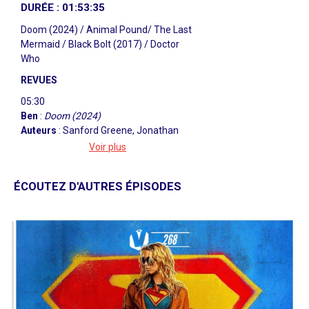
DURÉE : 01:53:35
Doom (2024) / Animal Pound/ The Last
Mermaid / Black Bolt (2017) / Doctor
Who
REVUES
05:30
Ben
:
Doom (2024)
Auteurs
: Sanford Greene, Jonathan
Hickman
Illu.
: Sanford Greene
Voir plus
Marvel Comics, 2024
22:30
ÉCOUTEZ D'AUTRES ÉPISODES
Raigen
:
Animal Pound
Auteur
: Tom King
Illu.
: Tamra
Bonvillain, Peter Gross
BOOM! Studios, 2023
41:20
XT-Phate
:
The Last Mermaid
Auteur/Illu.
: Derek Kirk Kim
Image Comics, 2024