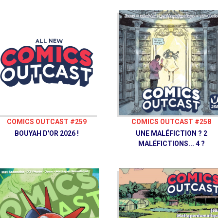
Vaisseau Hyper Sensas © 2023
COMICS OUTCAST #259
COMICS OUTCAST #258
BOUYAH D'OR 2026 !
UNE MALÉFICTION ? 2
MALÉFICTIONS... 4 ?