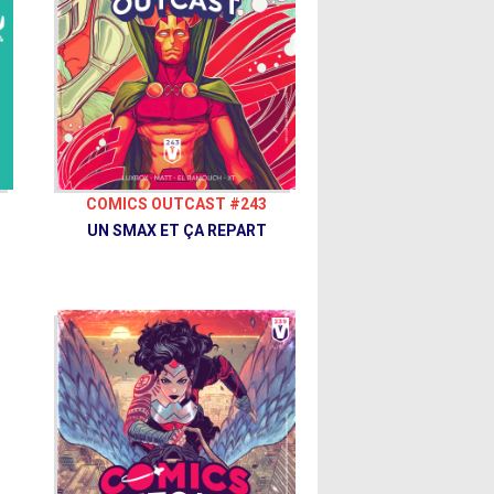
COMICS OUTCAST #243
UN SMAX ET ÇA REPART