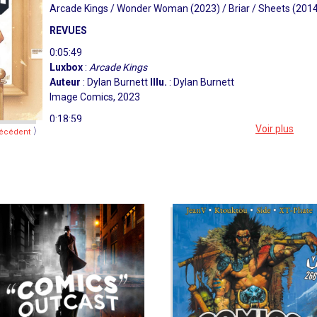
Arcade Kings / Wonder Woman (2023) / Briar / Sheets (2014)
REVUES
0:05:49
Luxbox
:
Arcade Kings
Auteur
: Dylan Burnett
Illu.
: Dylan Burnett
Image Comics, 2023
0:18:59
Voir plus
〉
écédent
Raigen
:
Wonder Woman (2023)
Auteur
: Tom King
Illu.
: Daniel Sampere
Colo.
: Tomeu Morey
DC Comics, 2023
0:39:54
Lulu
:
Briar
Auteur
: Christopher Cantwell
Illu.
: German Garcia
Colo.
: Matheus Lopes
BOOM! Studios, 2023
0:56:07
DOSSIER
:
Sheets
Auteur
: Brenna Thummler