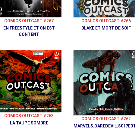
COMICS OUTCAST #267
COMICS OUTCAST #266
EN FREESTYLE ET ON EST
BLAKE ET MORT DE SOIF
CONTENT
COMICS OUTCAST #263
COMICS OUTCAST #262
LA TAUPE SOMBRE
MARVELS.DAREDEVIL.S017E01