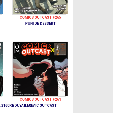
COMICS OUTCAST #265
PUNI DE DESSERT
COMICS OUTCAST #261
.2160P.BOUYAH.MKV
HERETIC OUTCAST